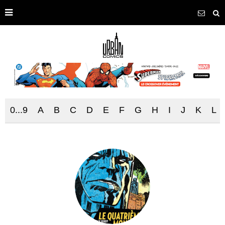
0...9
A
B
C
D
E
F
G
H
I
J
K
L