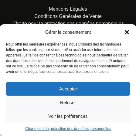
Mentions Légales
Conditions Générales de Vente
Charte pour la protection des données personnelles
Gérer le consentement
Pour offrir les meilleures expériences, nous utilisons des technologies
telles que les cookies pour stocker et/ou accéder aux informations des
appareils. Le fait de consentir à ces technologies nous permettra de traiter
des données telles que le comportement de navigation ou les ID uniques
© ALL RIGHTS RESERVED. URBAN COMICS POUR LES
sur ce site. Le fait de ne pas consentir ou de retirer son consentement peut
ÉDITIONS FRANÇAISES.
avoir un effet négatif sur certaines caractéristiques et fonctions.
Accepter
Refuser
Voir les préférences
Charte pour la protection des données personnelles