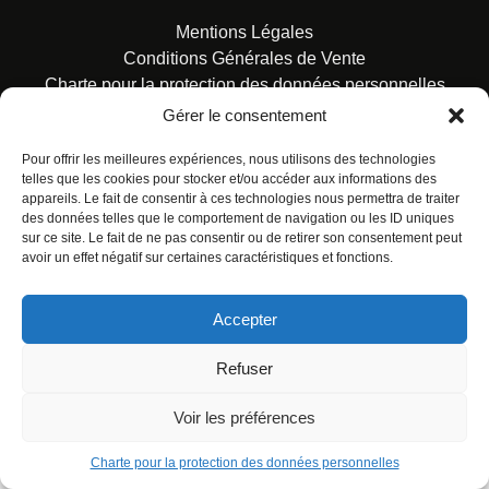
Mentions Légales
Conditions Générales de Vente
Charte pour la protection des données personnelles
Gérer le consentement
Pour offrir les meilleures expériences, nous utilisons des technologies
telles que les cookies pour stocker et/ou accéder aux informations des
appareils. Le fait de consentir à ces technologies nous permettra de traiter
des données telles que le comportement de navigation ou les ID uniques
© ALL RIGHTS RESERVED. URBAN COMICS POUR LES
sur ce site. Le fait de ne pas consentir ou de retirer son consentement peut
ÉDITIONS FRANÇAISES.
avoir un effet négatif sur certaines caractéristiques et fonctions.
Accepter
Refuser
Voir les préférences
Charte pour la protection des données personnelles