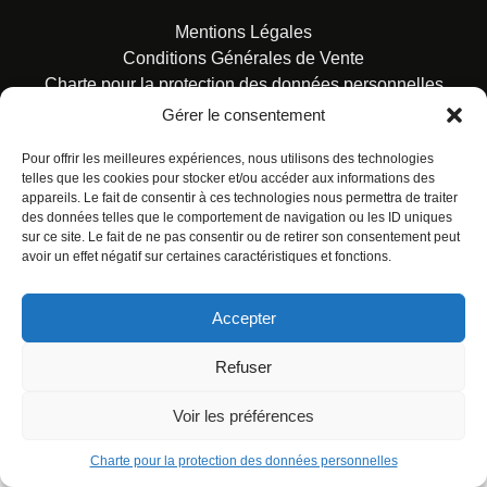
Mentions Légales
Conditions Générales de Vente
Charte pour la protection des données personnelles
Gérer le consentement
Pour offrir les meilleures expériences, nous utilisons des technologies
telles que les cookies pour stocker et/ou accéder aux informations des
appareils. Le fait de consentir à ces technologies nous permettra de traiter
des données telles que le comportement de navigation ou les ID uniques
© ALL RIGHTS RESERVED. URBAN COMICS POUR LES
sur ce site. Le fait de ne pas consentir ou de retirer son consentement peut
ÉDITIONS FRANÇAISES.
avoir un effet négatif sur certaines caractéristiques et fonctions.
Accepter
Refuser
Voir les préférences
Charte pour la protection des données personnelles