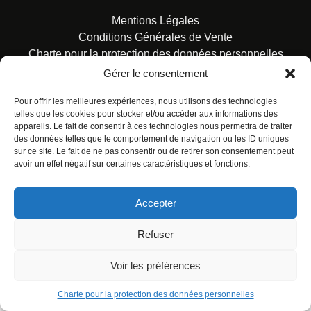
Mentions Légales
Conditions Générales de Vente
Charte pour la protection des données personnelles
Gérer le consentement
Pour offrir les meilleures expériences, nous utilisons des technologies
telles que les cookies pour stocker et/ou accéder aux informations des
appareils. Le fait de consentir à ces technologies nous permettra de traiter
des données telles que le comportement de navigation ou les ID uniques
© ALL RIGHTS RESERVED. URBAN COMICS POUR LES
sur ce site. Le fait de ne pas consentir ou de retirer son consentement peut
ÉDITIONS FRANÇAISES.
avoir un effet négatif sur certaines caractéristiques et fonctions.
Accepter
Refuser
Voir les préférences
Charte pour la protection des données personnelles