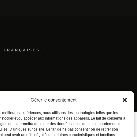
S FRANÇAISES.
Gérer le consentement
les meilleures expériences, nous utilisons des technologies telles que les
 stocker et/ou accéder aux informations des appareils. Le fait de consentir à
gies nous permettra de traiter des données telles que le comportement de
 les ID uniques sur ce site. Le fait de ne pas consentir ou de retirer son
 peut avoir un effet négatif sur certaines caractéristiques et fonctions.