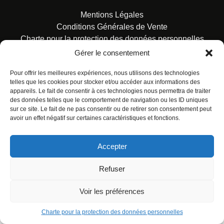
Mentions Légales
Conditions Générales de Vente
Charte pour la protection des données personnelles
Gérer le consentement
Pour offrir les meilleures expériences, nous utilisons des technologies
telles que les cookies pour stocker et/ou accéder aux informations des
appareils. Le fait de consentir à ces technologies nous permettra de traiter
des données telles que le comportement de navigation ou les ID uniques
© ALL RIGHTS RESERVED. URBAN COMICS POUR LES
sur ce site. Le fait de ne pas consentir ou de retirer son consentement peut
ÉDITIONS FRANÇAISES.
avoir un effet négatif sur certaines caractéristiques et fonctions.
Accepter
Refuser
Voir les préférences
Charte pour la protection des données personnelles