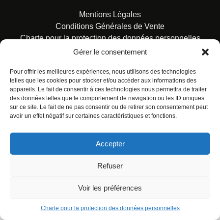
Mentions Légales
Conditions Générales de Vente
Charte pour la protection des données personnelles
Gérer le consentement
Pour offrir les meilleures expériences, nous utilisons des technologies
telles que les cookies pour stocker et/ou accéder aux informations des
appareils. Le fait de consentir à ces technologies nous permettra de traiter
des données telles que le comportement de navigation ou les ID uniques
© ALL RIGHTS RESERVED. URBAN COMICS POUR LES
sur ce site. Le fait de ne pas consentir ou de retirer son consentement peut
ÉDITIONS FRANÇAISES.
avoir un effet négatif sur certaines caractéristiques et fonctions.
Accepter
Refuser
Voir les préférences
Charte pour la protection des données personnelles