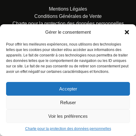
Mentions Légales
Conditions Générales de Vente
Charte pour la protection des données personnelles
Gérer le consentement
Pour offrir les meilleures expériences, nous utilisons des technologies
telles que les cookies pour stocker et/ou accéder aux informations des
appareils. Le fait de consentir à ces technologies nous permettra de traiter
des données telles que le comportement de navigation ou les ID uniques
© ALL RIGHTS RESERVED. URBAN COMICS POUR LES
sur ce site. Le fait de ne pas consentir ou de retirer son consentement peut
ÉDITIONS FRANÇAISES.
avoir un effet négatif sur certaines caractéristiques et fonctions.
Accepter
Refuser
Voir les préférences
Charte pour la protection des données personnelles