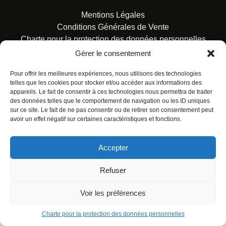
Mentions Légales
Conditions Générales de Vente
Charte pour la protection des données personnelles
Gérer le consentement
Pour offrir les meilleures expériences, nous utilisons des technologies
telles que les cookies pour stocker et/ou accéder aux informations des
appareils. Le fait de consentir à ces technologies nous permettra de traiter
des données telles que le comportement de navigation ou les ID uniques
© ALL RIGHTS RESERVED. URBAN COMICS POUR LES
sur ce site. Le fait de ne pas consentir ou de retirer son consentement peut
ÉDITIONS FRANÇAISES.
avoir un effet négatif sur certaines caractéristiques et fonctions.
Accepter
Refuser
Voir les préférences
Charte pour la protection des données personnelles