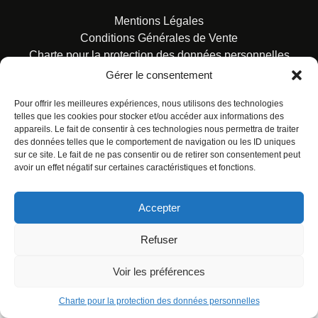
Mentions Légales
Conditions Générales de Vente
Charte pour la protection des données personnelles
Gérer le consentement
Pour offrir les meilleures expériences, nous utilisons des technologies
telles que les cookies pour stocker et/ou accéder aux informations des
appareils. Le fait de consentir à ces technologies nous permettra de traiter
des données telles que le comportement de navigation ou les ID uniques
© ALL RIGHTS RESERVED. URBAN COMICS POUR LES
sur ce site. Le fait de ne pas consentir ou de retirer son consentement peut
ÉDITIONS FRANÇAISES.
avoir un effet négatif sur certaines caractéristiques et fonctions.
Accepter
Refuser
Voir les préférences
Charte pour la protection des données personnelles