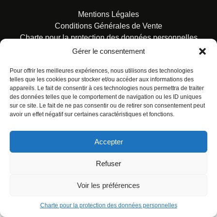
Mentions Légales
Conditions Générales de Vente
Charte pour la protection des données personnelles
Gérer le consentement
Pour offrir les meilleures expériences, nous utilisons des technologies
telles que les cookies pour stocker et/ou accéder aux informations des
appareils. Le fait de consentir à ces technologies nous permettra de traiter
des données telles que le comportement de navigation ou les ID uniques
© ALL RIGHTS RESERVED. URBAN COMICS POUR LES
sur ce site. Le fait de ne pas consentir ou de retirer son consentement peut
ÉDITIONS FRANÇAISES.
avoir un effet négatif sur certaines caractéristiques et fonctions.
Accepter
Refuser
Voir les préférences
Charte pour la protection des données personnelles