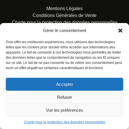
Mentions Légales
Conditions Générales de Vente
Charte pour la protection des données personnelles
Gérer le consentement
Pour offrir les meilleures expériences, nous utilisons des technologies
telles que les cookies pour stocker et/ou accéder aux informations des
appareils. Le fait de consentir à ces technologies nous permettra de traiter
des données telles que le comportement de navigation ou les ID uniques
© ALL RIGHTS RESERVED. URBAN COMICS POUR LES
sur ce site. Le fait de ne pas consentir ou de retirer son consentement peut
ÉDITIONS FRANÇAISES.
avoir un effet négatif sur certaines caractéristiques et fonctions.
Accepter
Refuser
Voir les préférences
Charte pour la protection des données personnelles