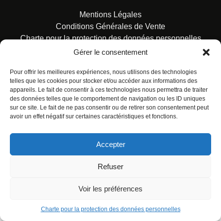
Mentions Légales
Conditions Générales de Vente
Charte pour la protection des données personnelles
Gérer le consentement
Pour offrir les meilleures expériences, nous utilisons des technologies
telles que les cookies pour stocker et/ou accéder aux informations des
appareils. Le fait de consentir à ces technologies nous permettra de traiter
des données telles que le comportement de navigation ou les ID uniques
© ALL RIGHTS RESERVED. URBAN COMICS POUR LES
sur ce site. Le fait de ne pas consentir ou de retirer son consentement peut
ÉDITIONS FRANÇAISES.
avoir un effet négatif sur certaines caractéristiques et fonctions.
Accepter
Refuser
Voir les préférences
Charte pour la protection des données personnelles