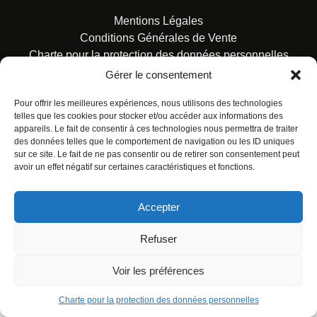
Mentions Légales
Conditions Générales de Vente
Charte pour la protection des données personnelles
Gérer le consentement
Pour offrir les meilleures expériences, nous utilisons des technologies
telles que les cookies pour stocker et/ou accéder aux informations des
appareils. Le fait de consentir à ces technologies nous permettra de traiter
des données telles que le comportement de navigation ou les ID uniques
© ALL RIGHTS RESERVED. URBAN COMICS POUR LES
sur ce site. Le fait de ne pas consentir ou de retirer son consentement peut
ÉDITIONS FRANÇAISES.
avoir un effet négatif sur certaines caractéristiques et fonctions.
Accepter
Refuser
Voir les préférences
Charte pour la protection des données personnelles