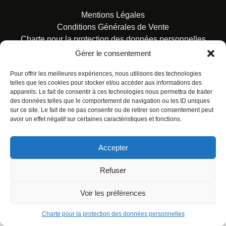
Mentions Légales
Conditions Générales de Vente
Charte pour la protection des données personnelles
Gérer le consentement
Pour offrir les meilleures expériences, nous utilisons des technologies
telles que les cookies pour stocker et/ou accéder aux informations des
appareils. Le fait de consentir à ces technologies nous permettra de traiter
des données telles que le comportement de navigation ou les ID uniques
© ALL RIGHTS RESERVED. URBAN COMICS POUR LES
sur ce site. Le fait de ne pas consentir ou de retirer son consentement peut
ÉDITIONS FRANÇAISES.
avoir un effet négatif sur certaines caractéristiques et fonctions.
Accepter
Refuser
Voir les préférences
Charte pour la protection des données personnelles