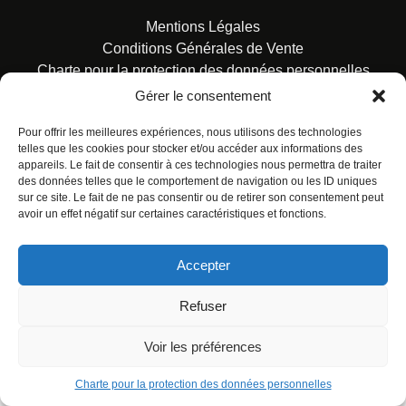
Mentions Légales
Conditions Générales de Vente
Charte pour la protection des données personnelles
Gérer le consentement
Pour offrir les meilleures expériences, nous utilisons des technologies
telles que les cookies pour stocker et/ou accéder aux informations des
appareils. Le fait de consentir à ces technologies nous permettra de traiter
des données telles que le comportement de navigation ou les ID uniques
© ALL RIGHTS RESERVED. URBAN COMICS POUR LES
sur ce site. Le fait de ne pas consentir ou de retirer son consentement peut
ÉDITIONS FRANÇAISES.
avoir un effet négatif sur certaines caractéristiques et fonctions.
Accepter
Refuser
Voir les préférences
Charte pour la protection des données personnelles