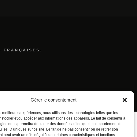
S FRANÇAISES.
Gérer le consentement
les meilleures expériences, nous utilisons des technologies telles que les
 stocker et/ou accéder aux informations des appareils. Le fait de consentir à
gies nous permettra de traiter des données telles que le comportement de
 les ID uniques sur ce site. Le fait de ne pas consentir ou de retirer son
 peut avoir un effet négatif sur certaines caractéristiques et fonctions.