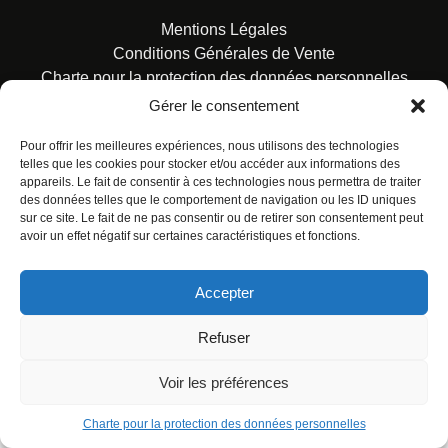
Mentions Légales
Conditions Générales de Vente
Charte pour la protection des données personnelles
Gérer le consentement
Pour offrir les meilleures expériences, nous utilisons des technologies
telles que les cookies pour stocker et/ou accéder aux informations des
appareils. Le fait de consentir à ces technologies nous permettra de traiter
des données telles que le comportement de navigation ou les ID uniques
© ALL RIGHTS RESERVED. URBAN COMICS POUR LES
sur ce site. Le fait de ne pas consentir ou de retirer son consentement peut
ÉDITIONS FRANÇAISES.
avoir un effet négatif sur certaines caractéristiques et fonctions.
Accepter
Refuser
Voir les préférences
Charte pour la protection des données personnelles