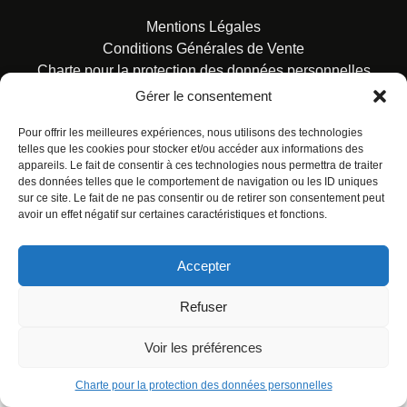
Mentions Légales
Conditions Générales de Vente
Charte pour la protection des données personnelles
Gérer le consentement
Pour offrir les meilleures expériences, nous utilisons des technologies
telles que les cookies pour stocker et/ou accéder aux informations des
appareils. Le fait de consentir à ces technologies nous permettra de traiter
des données telles que le comportement de navigation ou les ID uniques
© ALL RIGHTS RESERVED. URBAN COMICS POUR LES
sur ce site. Le fait de ne pas consentir ou de retirer son consentement peut
ÉDITIONS FRANÇAISES.
avoir un effet négatif sur certaines caractéristiques et fonctions.
Accepter
Refuser
Voir les préférences
Charte pour la protection des données personnelles