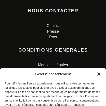
NOUS CONTACTER
Contact
Presse
Pros
CONDITIONS GENERALES
Mentions Légales
Conditions Générales de Vente
Gérer le consentement
Charte pour la protection des données personnelles
Pour offrir les meilleures expériences, nous utilisons des technologies
telles que les cookies pour stocker et/ou accéder aux informations des
appareils. Le fait de consentir à ces technologies nous permettra de traiter
des données telles que le comportement de navigation ou les ID uniques
sur ce site. Le fait de ne pas consentir ou de retirer son consentement peut
avoir un effet négatif sur certaines caractéristiques et fonctions.