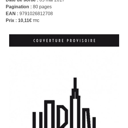
Pagination :
80 pages
EAN :
9791026812708
Prix :
10,11
€
TTC