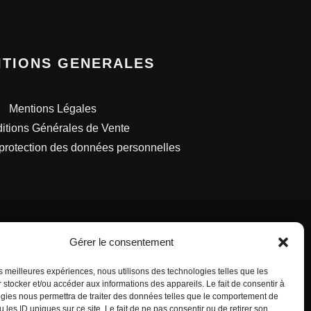
ITIONS GENERALES
Mentions Légales
itions Générales de Vente
 protection des données personnelles
Gérer le consentement
les meilleures expériences, nous utilisons des technologies telles que les
S FRANÇAISES.
 stocker et/ou accéder aux informations des appareils. Le fait de consentir à
gies nous permettra de traiter des données telles que le comportement de
 les ID uniques sur ce site. Le fait de ne pas consentir ou de retirer son