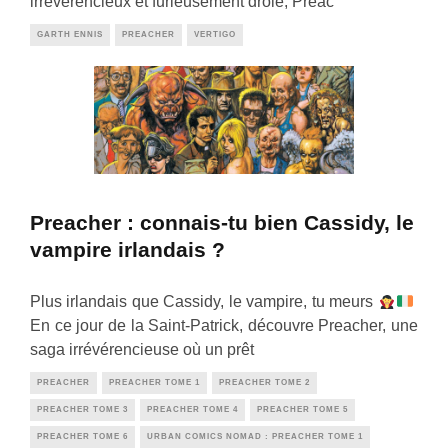
irrévérencieux et furieusement drôle, Preac
GARTH ENNIS
PREACHER
VERTIGO
Preacher : connais-tu bien Cassidy, le
vampire irlandais ?
Plus irlandais que Cassidy, le vampire, tu meurs
En ce jour de la Saint-Patrick, découvre Preacher, une
saga irrévérencieuse où un prêt
PREACHER
PREACHER TOME 1
PREACHER TOME 2
PREACHER TOME 3
PREACHER TOME 4
PREACHER TOME 5
PREACHER TOME 6
URBAN COMICS NOMAD : PREACHER TOME 1