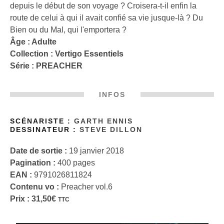
depuis le début de son voyage ? Croisera-t-il enfin la
route de celui à qui il avait confié sa vie jusque-là ? Du
Bien ou du Mal, qui l'emportera ?
Âge : Adulte
Collection :
Vertigo Essentiels
Série :
PREACHER
INFOS
SCÉNARISTE :
GARTH ENNIS
DESSINATEUR :
STEVE DILLON
Date de sortie :
19 janvier 2018
Pagination :
400 pages
EAN :
9791026811824
Contenu vo :
Preacher vol.6
Prix :
31,50
€
TTC