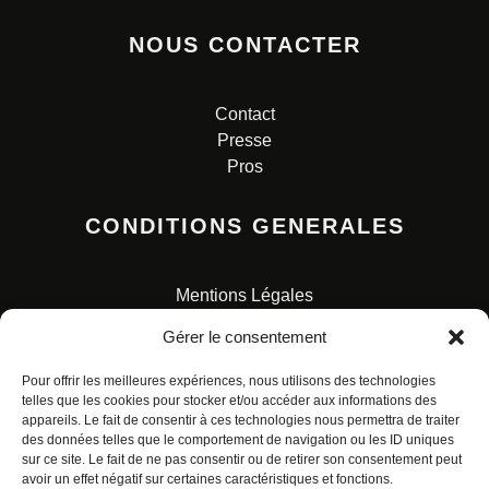
NOUS CONTACTER
Contact
Presse
Pros
CONDITIONS GENERALES
Mentions Légales
Conditions Générales de Vente
Gérer le consentement
Charte pour la protection des données personnelles
Pour offrir les meilleures expériences, nous utilisons des technologies
telles que les cookies pour stocker et/ou accéder aux informations des
appareils. Le fait de consentir à ces technologies nous permettra de traiter
des données telles que le comportement de navigation ou les ID uniques
sur ce site. Le fait de ne pas consentir ou de retirer son consentement peut
avoir un effet négatif sur certaines caractéristiques et fonctions.