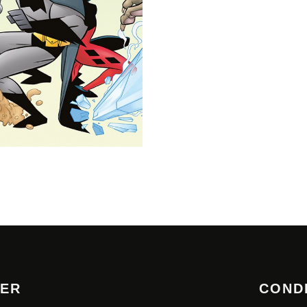
TER
COND