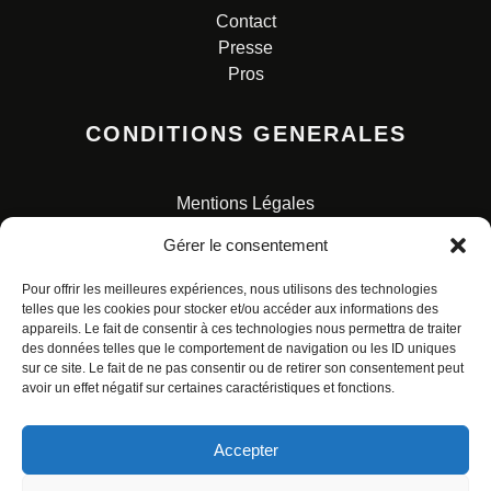
Contact
Presse
Pros
CONDITIONS GENERALES
Mentions Légales
Conditions Générales de Vente
Gérer le consentement
Charte pour la protection des données personnelles
Pour offrir les meilleures expériences, nous utilisons des technologies
telles que les cookies pour stocker et/ou accéder aux informations des
appareils. Le fait de consentir à ces technologies nous permettra de traiter
des données telles que le comportement de navigation ou les ID uniques
sur ce site. Le fait de ne pas consentir ou de retirer son consentement peut
avoir un effet négatif sur certaines caractéristiques et fonctions.
© ALL RIGHTS RESERVED. URBAN COMICS POUR LES
ÉDITIONS FRANÇAISES.
Accepter