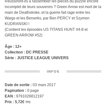
Réussiront-ils à rassembler les pièces du puzzle encore
incomplet de leurs souvenirs ? Green Arrow est mort de la
main de Deathstroke, et la guerre fait rage entre les
Wargs et les Berserks, par Ben PERCY et Szymon
KUDRANSKI !
(Contient les épisodes US TITANS HUNT #4-8 et
GREEN ARROW #52)
Âge : 12+
Collection :
DC PRESSE
Série :
JUSTICE LEAGUE UNIVERS
INFOS
Date de sortie :
03 mars 2017
Pagination :
0 page
EAN :
9791026812197
Prix :
5,72
€
TTC