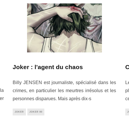
Joker : l'agent du chaos
C
Billy JENSEN est journaliste, spécialisé dans les
L
la
crimes, en particulier les meurtres irrésolus et les
p
er
personnes disparues. Mais après dix-s
c
JOKER
JOKER 80