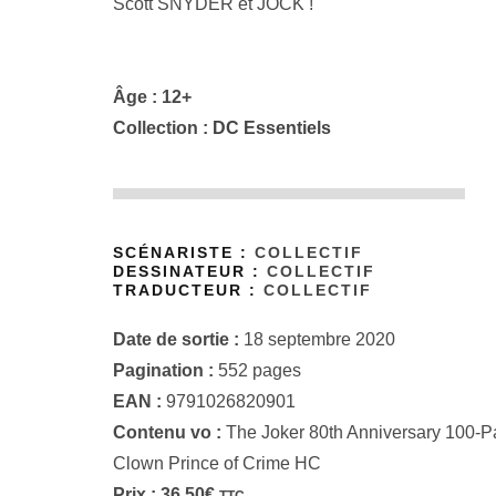
Scott SNYDER et JOCK !
Âge : 12+
Collection :
DC Essentiels
SCÉNARISTE :
COLLECTIF
DESSINATEUR :
COLLECTIF
TRADUCTEUR :
COLLECTIF
Date de sortie :
18 septembre 2020
Pagination :
552 pages
EAN :
9791026820901
Contenu vo :
The Joker 80th Anniversary 100-Pa
Clown Prince of Crime HC
Prix :
36,50
€