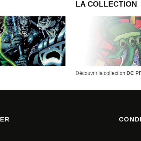
LA COLLECTION
Découvrir la collection
DC P
TER
COND