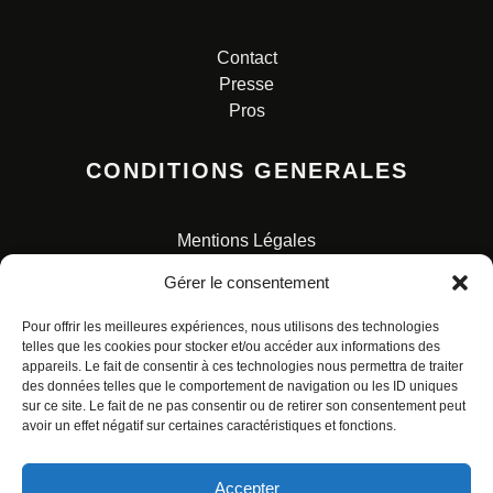
Contact
Presse
Pros
CONDITIONS GENERALES
Mentions Légales
Conditions Générales de Vente
Gérer le consentement
Charte pour la protection des données personnelles
Pour offrir les meilleures expériences, nous utilisons des technologies
telles que les cookies pour stocker et/ou accéder aux informations des
appareils. Le fait de consentir à ces technologies nous permettra de traiter
des données telles que le comportement de navigation ou les ID uniques
sur ce site. Le fait de ne pas consentir ou de retirer son consentement peut
avoir un effet négatif sur certaines caractéristiques et fonctions.
© ALL RIGHTS RESERVED. URBAN COMICS POUR LES
ÉDITIONS FRANÇAISES.
Accepter