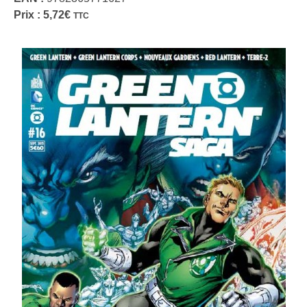
Prix :
5,72
€
TTC