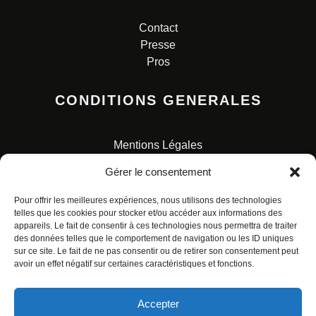
Contact
Presse
Pros
CONDITIONS GENERALES
Mentions Légales
Conditions Générales de Vente
Gérer le consentement
Charte pour la protection des données personnelles
Pour offrir les meilleures expériences, nous utilisons des technologies
telles que les cookies pour stocker et/ou accéder aux informations des
appareils. Le fait de consentir à ces technologies nous permettra de traiter
des données telles que le comportement de navigation ou les ID uniques
sur ce site. Le fait de ne pas consentir ou de retirer son consentement peut
avoir un effet négatif sur certaines caractéristiques et fonctions.
© ALL RIGHTS RESERVED. URBAN COMICS POUR LES
ÉDITIONS FRANÇAISES.
Accepter