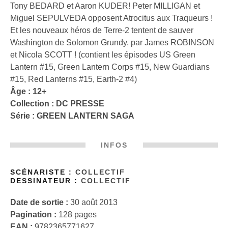
Tony BEDARD et Aaron KUDER! Peter MILLIGAN et
Miguel SEPULVEDA opposent Atrocitus aux Traqueurs !
Et les nouveaux héros de Terre-2 tentent de sauver
Washington de Solomon Grundy, par James ROBINSON
et Nicola SCOTT ! (contient les épisodes US Green
Lantern #15, Green Lantern Corps #15, New Guardians
#15, Red Lanterns #15, Earth-2 #4)
Âge : 12+
Collection :
DC PRESSE
Série :
GREEN LANTERN SAGA
INFOS
SCÉNARISTE :
COLLECTIF
DESSINATEUR :
COLLECTIF
Date de sortie :
30 août 2013
Pagination :
128 pages
EAN :
9782365771627