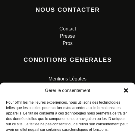
NOUS CONTACTER
Contact
Presse
Pros
CONDITIONS GENERALES
Mentions Légales
Conditions Générales de Vente
Gérer le consentement
Charte pour la protection des données personnelles
Pour offrir les meilleures expériences, nous utilisons des technologies
telles que les cookies pour stocker et/ou accéder aux informations des
appareils. Le fait de consentir à ces technologies nous permettra de traiter
des données telles que le comportement de navigation ou les ID uniques
sur ce site. Le fait de ne pas consentir ou de retirer son consentement peut
avoir un effet négatif sur certaines caractéristiques et fonctions.
© ALL RIGHTS RESERVED. URBAN COMICS POUR LES