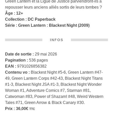
Green Lantern et la Ligue de Justice parviendront-ils à
repousser leurs anciens alliés sortis de leurs tombes ?
Âge : 12+
Collection :
DC Paperback
Série :
Green Lantern : Blackest Night (2009)
INFOS
Date de sortie :
29 mai 2026
Pagination :
536 pages
EAN :
9791026856382
Contenu vo :
Blackest Night #5-6, Green Lantern #47-
49, Green Lantern Corps #42-43, Blackest Night Titans
#1-3, Blackest Night JSA #1-3, Blackest Night Wonder
Woman #1, Adventure Comics #7, Starman #81,
Catwoman #83, Power of Shazam! #48, Weird Western
Tales #71, Green Arrow & Black Canary #30.
Prix :
36,00
€
TTC