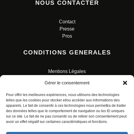
NOUS CONTACTER
Contact
Presse
Pros
CONDITIONS GENERALES
Mentions Légales
Conditions Générales de Vente
Gérer le consentement
Charte pour la protection des données personnelles
Pour offrir les meilleures expériences, nous utilisons des technologies
telles que les cookies pour stocker et/ou accéder aux informations des
appareils. Le fait de consentir à ces technologies nous permettra de traiter
des données telles que le comportement de navigation ou les ID uniques
sur ce site. Le fait de ne pas consentir ou de retirer son consentement peut
avoir un effet négatif sur certaines caractéristiques et fonctions.
© ALL RIGHTS RESERVED. URBAN COMICS POUR LES
ÉDITIONS FRANÇAISES.