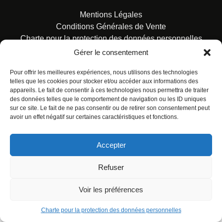
Mentions Légales
Conditions Générales de Vente
Charte pour la protection des données personnelles
Gérer le consentement
Pour offrir les meilleures expériences, nous utilisons des technologies
telles que les cookies pour stocker et/ou accéder aux informations des
appareils. Le fait de consentir à ces technologies nous permettra de traiter
des données telles que le comportement de navigation ou les ID uniques
© ALL RIGHTS RESERVED. URBAN COMICS POUR LES
sur ce site. Le fait de ne pas consentir ou de retirer son consentement peut
ÉDITIONS FRANÇAISES.
avoir un effet négatif sur certaines caractéristiques et fonctions.
Accepter
Refuser
Voir les préférences
Charte pour la protection des données personnelles