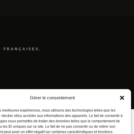
S FRANÇAISES.
Gérer le consentement
les meilleures expériences, nous utilisons des technologies telles que les
 stocker et/ou accéder aux informations des appareils. Le fait de consentir à
gies nous permettra de traiter des données telles que le comportement de
 les ID uniques sur ce site. Le fait de ne pas consentir ou de retirer son
 peut avoir un effet négatif sur certaines caractéristiques et fonctions.