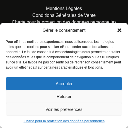
Mentions Légales
Conditions Générales de Vente
Charte pour la protection des données personnelles
Gérer le consentement
Pour offrir les meilleures expériences, nous utilisons des technologies
telles que les cookies pour stocker et/ou accéder aux informations des
appareils. Le fait de consentir à ces technologies nous permettra de traiter
des données telles que le comportement de navigation ou les ID uniques
© ALL RIGHTS RESERVED. URBAN COMICS POUR LES
sur ce site. Le fait de ne pas consentir ou de retirer son consentement peut
ÉDITIONS FRANÇAISES.
avoir un effet négatif sur certaines caractéristiques et fonctions.
Accepter
Refuser
Voir les préférences
Charte pour la protection des données personnelles