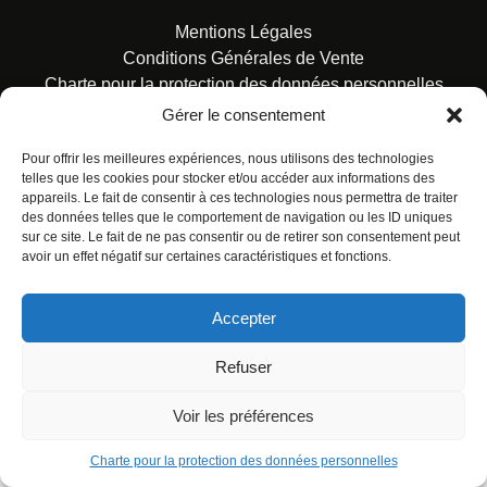
Mentions Légales
Conditions Générales de Vente
Charte pour la protection des données personnelles
Gérer le consentement
Pour offrir les meilleures expériences, nous utilisons des technologies
telles que les cookies pour stocker et/ou accéder aux informations des
appareils. Le fait de consentir à ces technologies nous permettra de traiter
des données telles que le comportement de navigation ou les ID uniques
© ALL RIGHTS RESERVED. URBAN COMICS POUR LES
sur ce site. Le fait de ne pas consentir ou de retirer son consentement peut
ÉDITIONS FRANÇAISES.
avoir un effet négatif sur certaines caractéristiques et fonctions.
Accepter
Refuser
Voir les préférences
Charte pour la protection des données personnelles