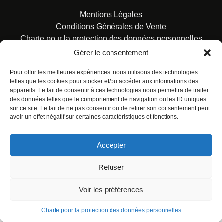
Mentions Légales
Conditions Générales de Vente
Charte pour la protection des données personnelles
Gérer le consentement
Pour offrir les meilleures expériences, nous utilisons des technologies
telles que les cookies pour stocker et/ou accéder aux informations des
appareils. Le fait de consentir à ces technologies nous permettra de traiter
des données telles que le comportement de navigation ou les ID uniques
© ALL RIGHTS RESERVED. URBAN COMICS POUR LES
sur ce site. Le fait de ne pas consentir ou de retirer son consentement peut
ÉDITIONS FRANÇAISES.
avoir un effet négatif sur certaines caractéristiques et fonctions.
Accepter
Refuser
Voir les préférences
Charte pour la protection des données personnelles