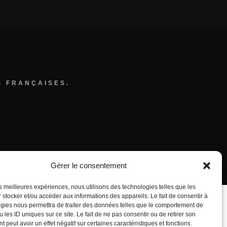
S FRANÇAISES.
Gérer le consentement
les meilleures expériences, nous utilisons des technologies telles que les
 stocker et/ou accéder aux informations des appareils. Le fait de consentir à
gies nous permettra de traiter des données telles que le comportement de
 les ID uniques sur ce site. Le fait de ne pas consentir ou de retirer son
 peut avoir un effet négatif sur certaines caractéristiques et fonctions.