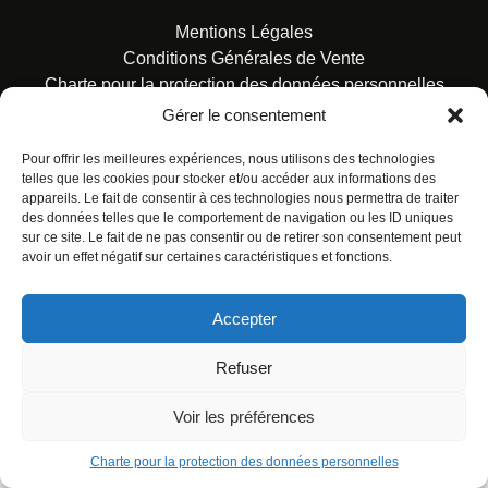
Mentions Légales
Conditions Générales de Vente
Charte pour la protection des données personnelles
Gérer le consentement
Pour offrir les meilleures expériences, nous utilisons des technologies
telles que les cookies pour stocker et/ou accéder aux informations des
appareils. Le fait de consentir à ces technologies nous permettra de traiter
des données telles que le comportement de navigation ou les ID uniques
© ALL RIGHTS RESERVED. URBAN COMICS POUR LES
sur ce site. Le fait de ne pas consentir ou de retirer son consentement peut
ÉDITIONS FRANÇAISES.
avoir un effet négatif sur certaines caractéristiques et fonctions.
Accepter
Refuser
Voir les préférences
Charte pour la protection des données personnelles