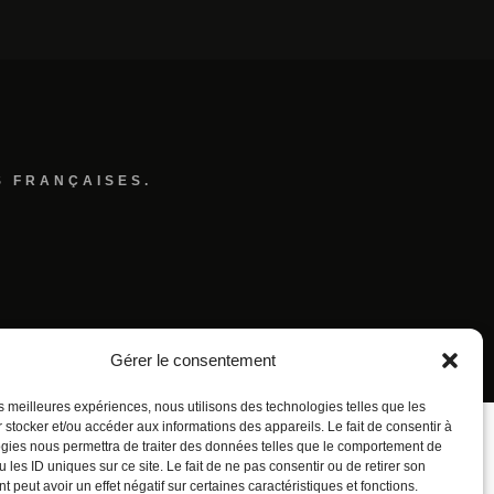
S FRANÇAISES.
Gérer le consentement
les meilleures expériences, nous utilisons des technologies telles que les
 stocker et/ou accéder aux informations des appareils. Le fait de consentir à
gies nous permettra de traiter des données telles que le comportement de
 les ID uniques sur ce site. Le fait de ne pas consentir ou de retirer son
 peut avoir un effet négatif sur certaines caractéristiques et fonctions.