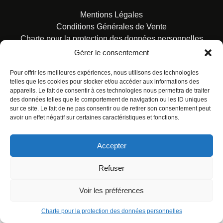
Mentions Légales
Conditions Générales de Vente
Charte pour la protection des données personnelles
Gérer le consentement
Pour offrir les meilleures expériences, nous utilisons des technologies
telles que les cookies pour stocker et/ou accéder aux informations des
appareils. Le fait de consentir à ces technologies nous permettra de traiter
des données telles que le comportement de navigation ou les ID uniques
© ALL RIGHTS RESERVED. URBAN COMICS POUR LES
sur ce site. Le fait de ne pas consentir ou de retirer son consentement peut
ÉDITIONS FRANÇAISES.
avoir un effet négatif sur certaines caractéristiques et fonctions.
Accepter
Refuser
Voir les préférences
Charte pour la protection des données personnelles