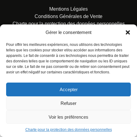
Mentions Légales
Conditions Générales de Vente
Charte pour la protection des données personnelles
Gérer le consentement
Pour offrir les meilleures expériences, nous utilisons des technologies
telles que les cookies pour stocker et/ou accéder aux informations des
appareils. Le fait de consentir à ces technologies nous permettra de traiter
des données telles que le comportement de navigation ou les ID uniques
© ALL RIGHTS RESERVED. URBAN COMICS POUR LES
sur ce site. Le fait de ne pas consentir ou de retirer son consentement peut
ÉDITIONS FRANÇAISES.
avoir un effet négatif sur certaines caractéristiques et fonctions.
Accepter
Refuser
Voir les préférences
Charte pour la protection des données personnelles