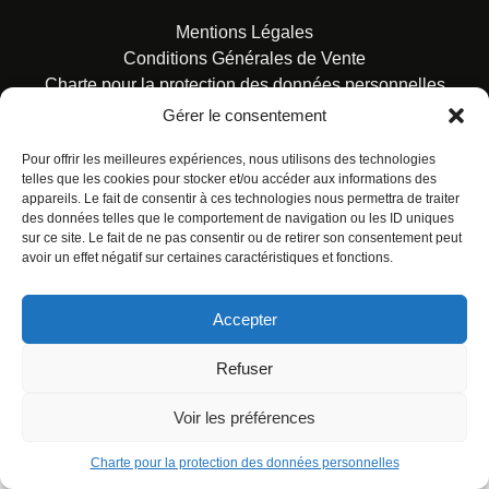
Mentions Légales
Conditions Générales de Vente
Charte pour la protection des données personnelles
Gérer le consentement
Pour offrir les meilleures expériences, nous utilisons des technologies
telles que les cookies pour stocker et/ou accéder aux informations des
appareils. Le fait de consentir à ces technologies nous permettra de traiter
des données telles que le comportement de navigation ou les ID uniques
© ALL RIGHTS RESERVED. URBAN COMICS POUR LES
sur ce site. Le fait de ne pas consentir ou de retirer son consentement peut
ÉDITIONS FRANÇAISES.
avoir un effet négatif sur certaines caractéristiques et fonctions.
Accepter
Refuser
Voir les préférences
Charte pour la protection des données personnelles