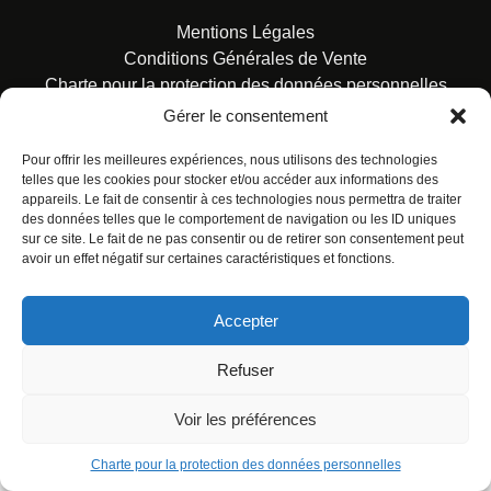
Mentions Légales
Conditions Générales de Vente
Charte pour la protection des données personnelles
Gérer le consentement
Pour offrir les meilleures expériences, nous utilisons des technologies
telles que les cookies pour stocker et/ou accéder aux informations des
appareils. Le fait de consentir à ces technologies nous permettra de traiter
des données telles que le comportement de navigation ou les ID uniques
© ALL RIGHTS RESERVED. URBAN COMICS POUR LES
sur ce site. Le fait de ne pas consentir ou de retirer son consentement peut
ÉDITIONS FRANÇAISES.
avoir un effet négatif sur certaines caractéristiques et fonctions.
Accepter
Refuser
Voir les préférences
Charte pour la protection des données personnelles