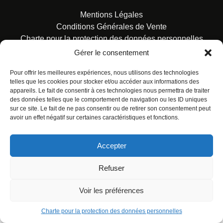
Mentions Légales
Conditions Générales de Vente
Charte pour la protection des données personnelles
Gérer le consentement
Pour offrir les meilleures expériences, nous utilisons des technologies
telles que les cookies pour stocker et/ou accéder aux informations des
appareils. Le fait de consentir à ces technologies nous permettra de traiter
des données telles que le comportement de navigation ou les ID uniques
© ALL RIGHTS RESERVED. URBAN COMICS POUR LES
sur ce site. Le fait de ne pas consentir ou de retirer son consentement peut
ÉDITIONS FRANÇAISES.
avoir un effet négatif sur certaines caractéristiques et fonctions.
Accepter
Refuser
Voir les préférences
Charte pour la protection des données personnelles