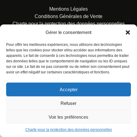
Mentions Légales
Conditions Générales de Vente
Charte pour la protection des données personnelles
Gérer le consentement
Pour offrir les meilleures expériences, nous utilisons des technologies
telles que les cookies pour stocker et/ou accéder aux informations des
appareils. Le fait de consentir à ces technologies nous permettra de traiter
des données telles que le comportement de navigation ou les ID uniques
© ALL RIGHTS RESERVED. URBAN COMICS POUR LES
sur ce site. Le fait de ne pas consentir ou de retirer son consentement peut
ÉDITIONS FRANÇAISES.
avoir un effet négatif sur certaines caractéristiques et fonctions.
Accepter
Refuser
Voir les préférences
Charte pour la protection des données personnelles