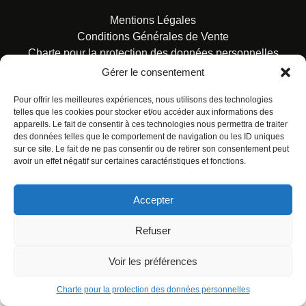
Mentions Légales
Conditions Générales de Vente
Charte pour la protection des données personnelles
Gérer le consentement
Pour offrir les meilleures expériences, nous utilisons des technologies
telles que les cookies pour stocker et/ou accéder aux informations des
appareils. Le fait de consentir à ces technologies nous permettra de traiter
des données telles que le comportement de navigation ou les ID uniques
© ALL RIGHTS RESERVED. URBAN COMICS POUR LES
sur ce site. Le fait de ne pas consentir ou de retirer son consentement peut
ÉDITIONS FRANÇAISES.
avoir un effet négatif sur certaines caractéristiques et fonctions.
Accepter
Refuser
Voir les préférences
Charte pour la protection des données personnelles