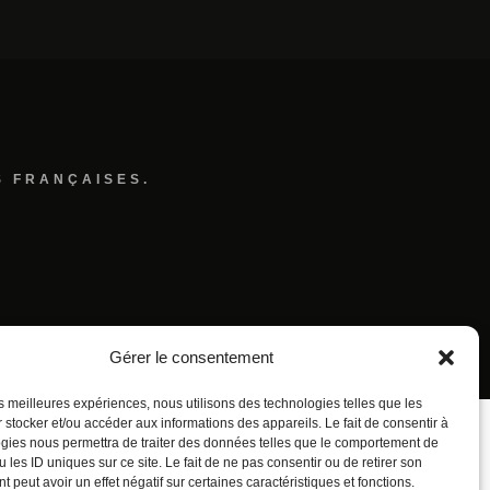
S FRANÇAISES.
Gérer le consentement
les meilleures expériences, nous utilisons des technologies telles que les
 stocker et/ou accéder aux informations des appareils. Le fait de consentir à
gies nous permettra de traiter des données telles que le comportement de
 les ID uniques sur ce site. Le fait de ne pas consentir ou de retirer son
 peut avoir un effet négatif sur certaines caractéristiques et fonctions.