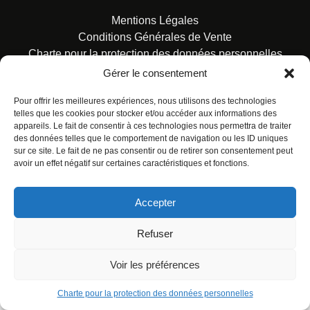
Mentions Légales
Conditions Générales de Vente
Charte pour la protection des données personnelles
Gérer le consentement
Pour offrir les meilleures expériences, nous utilisons des technologies
telles que les cookies pour stocker et/ou accéder aux informations des
appareils. Le fait de consentir à ces technologies nous permettra de traiter
des données telles que le comportement de navigation ou les ID uniques
© ALL RIGHTS RESERVED. URBAN COMICS POUR LES
sur ce site. Le fait de ne pas consentir ou de retirer son consentement peut
ÉDITIONS FRANÇAISES.
avoir un effet négatif sur certaines caractéristiques et fonctions.
Accepter
Refuser
Voir les préférences
Charte pour la protection des données personnelles