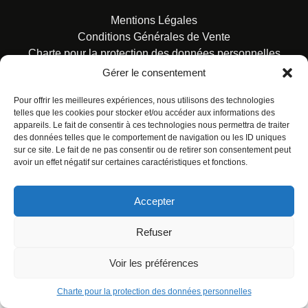
Mentions Légales
Conditions Générales de Vente
Charte pour la protection des données personnelles
Gérer le consentement
Pour offrir les meilleures expériences, nous utilisons des technologies
telles que les cookies pour stocker et/ou accéder aux informations des
appareils. Le fait de consentir à ces technologies nous permettra de traiter
des données telles que le comportement de navigation ou les ID uniques
© ALL RIGHTS RESERVED. URBAN COMICS POUR LES
sur ce site. Le fait de ne pas consentir ou de retirer son consentement peut
ÉDITIONS FRANÇAISES.
avoir un effet négatif sur certaines caractéristiques et fonctions.
Accepter
Refuser
Voir les préférences
Charte pour la protection des données personnelles